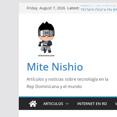
Skip
LIBERTY NETWORKS 
Latest:
Friday, August 7, 2026
TECNOLÓGICA EN R
to
Un primer vistazo al 
content
Galaxy Z Flip8
Falsas preventas y s
Spider-Man podrían 
Banco Caribe y Revi
Garrido, de Pork and
Emprendedora 2026
¿Qué buscan hoy las
responden con más a
Mite Nishio
útil
Artículos y noticias sobre tecnología en la
Rep Dominicana y el mundo
ARTICULOS
INTERNET EN RD