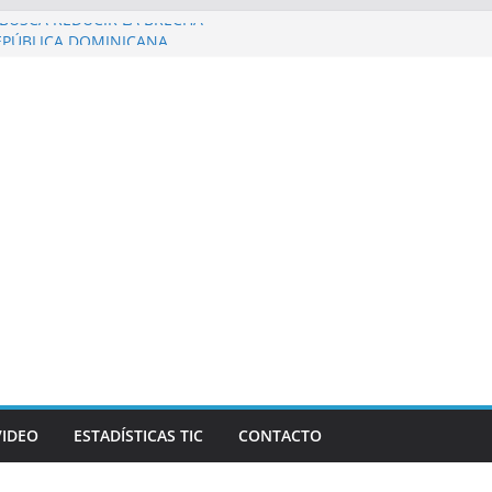
BUSCA REDUCIR LA BRECHA
EPÚBLICA DOMINICANA
Galaxy Z Fold8 Ultra, Galaxy Z Fold8 y
upuestos estrenos anticipados de
robar datos bancarios de los fanáticos
sta Mercado reconocen a Elvira
 Beer, en el marco de Visión
 personas en un celular? Los plegables
utonomía, pantallas inmersivas e IA
VIDEO
ESTADÍSTICAS TIC
CONTACTO