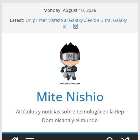
Skip
Monday, August 10, 2026
to
Latest:
Un primer vistazo al Galaxy Z Fold8 Ultra, Galaxy
content
Z Fold8 y Galaxy Z Flip8
Diseño más delgado y cómodo: por qué el
tamaño y el peso de un smartphone importan
Conferencistas analizarán los desafíos que
redefinen el futuro de las finanzas y la economía
Segunda edición de Marketing Unplugged
impulsa el marketing con propósito
Alerta sobre nueva campaña de ciberataques
que afecta a organizaciones de América Latina
Mite Nishio
Artículos y noticias sobre tecnología en la Rep
Dominicana y el mundo