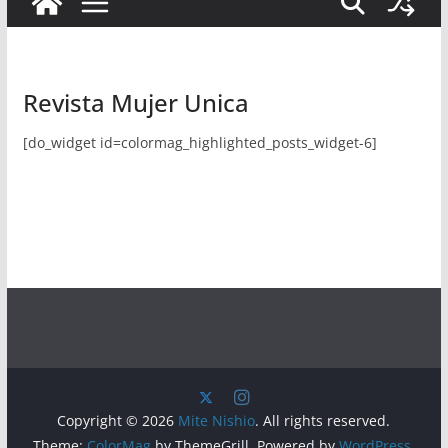
Revista Mujer Unica
[do_widget id=colormag_highlighted_posts_widget-6]
Copyright © 2026
Mite Nishio
. All rights reserved.
Theme:
ColorMag
by ThemeGrill. Powered by
WordPress
.