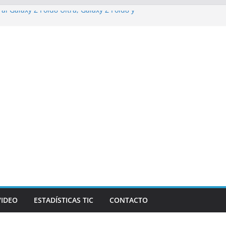
al Galaxy Z Fold8 Ultra, Galaxy Z Fold8 y
do y cómodo: por qué el tamaño y el peso
e importan
alizarán los desafíos que redefinen el
anzas y la economía
de Marketing Unplugged impulsa el
opósito
va campaña de ciberataques que afecta a
e América Latina
VIDEO
ESTADÍSTICAS TIC
CONTACTO