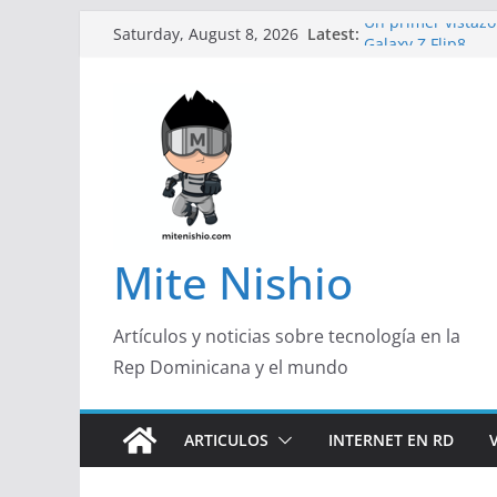
Skip
Un primer vistazo 
Latest:
Saturday, August 8, 2026
to
Galaxy Z Flip8
Diseño más delga
content
de un smartphon
Conferencistas an
futuro de las fin
Segunda edición 
marketing con pr
Alerta sobre nue
organizaciones d
Mite Nishio
Artículos y noticias sobre tecnología en la
Rep Dominicana y el mundo
ARTICULOS
INTERNET EN RD