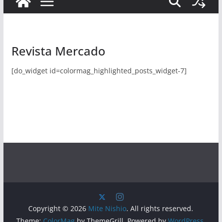
Revista Mercado
[do_widget id=colormag_highlighted_posts_widget-7]
Copyright © 2026
Mite Nishio
. All rights reserved.
Theme:
ColorMag
by ThemeGrill. Powered by
WordPress
.